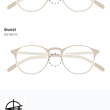
Gucci
GG1891O