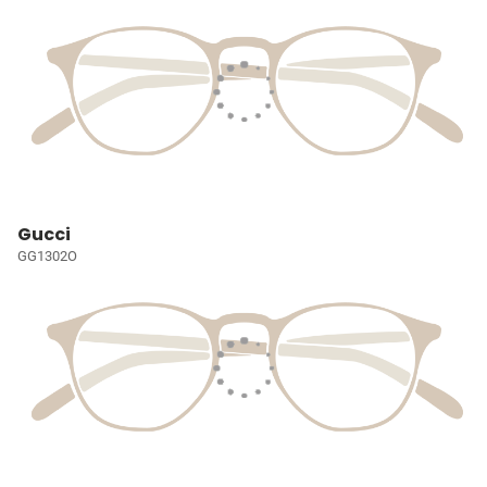
Gucci
GG1302O