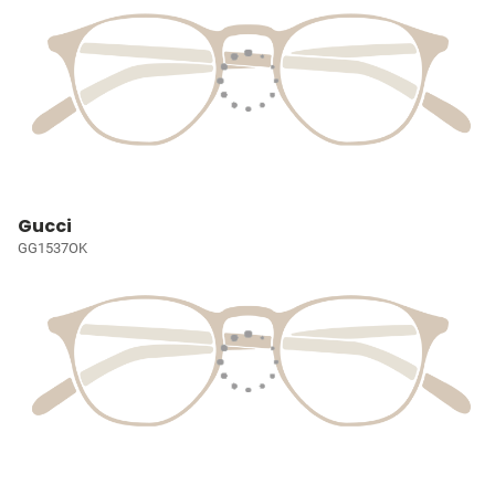
Gucci
GG1537OK