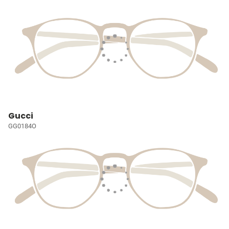
Gucci
GG0184O