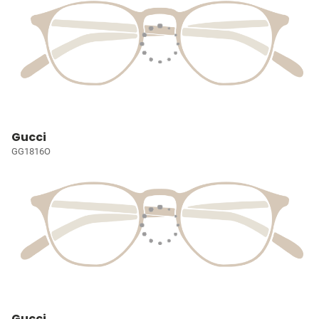
Gucci
GG1816O
Gucci