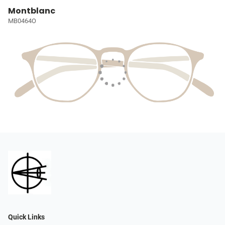
Montblanc
MB0464O
Quick Links