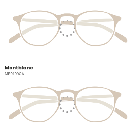
Montblanc
MB0199OA